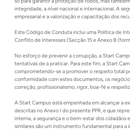
só para garantir a proteção de todos, mas també
integridade, a nível nacional e internacional. A se
empresarial e a valorização e capacitação dos rec
Este Código de Conduta inclui uma Política de Int
Conflito de Interesses (Secção 15 e Anexo B (for
No esforço de prevenir a corrupção, a Start Campu
tentativas de a praticar. Para este fim, a Start C
comprometendo-se a promover o respeito total pel
conformidade com estes documentos, os negócios 
correção, profissionalismo, rigor, boa-fé e respeito 
A Start Campus está empenhada em alcançar a exc
descritas no Anexo I do presente PPR, e que repre
interna, a segurança e o bem-estar dos cidadãos e
similares são um instrumento fundamental para a i