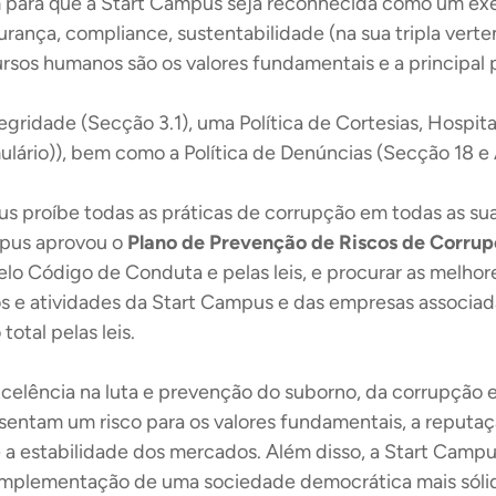
m para que a Start Campus seja reconhecida como um exe
gurança, compliance, sustentabilidade (na sua tripla verte
ursos humanos são os valores fundamentais e a principal
egridade (Secção 3.1), uma Política de Cortesias, Hospit
mulário)), bem como a Política de Denúncias (Secção 18 e
s proíbe todas as práticas de corrupção em todas as suas
ampus aprovou o
Plano de Prevenção de Riscos de Corrup
o Código de Conduta e pelas leis, e procurar as melhor
e atividades da Start Campus e das empresas associada
total pelas leis.
elência na luta e prevenção do suborno, da corrupção 
sentam um risco para os valores fundamentais, a reputaç
 a estabilidade dos mercados. Além disso, a Start Campu
mplementação de uma sociedade democrática mais sólida, 